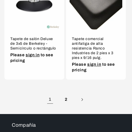
Tapete de salón Deluxe
Tapete comercial
de 3x5 de Berkeley -
antifatiga de alta
Semicírculo o rectángulo
resistencia Ranco
Industries de 2 pies x 3
Please
sign in
to see
pies x 9/16 pulg.
pricing
Please
sign in
to see
pricing
1
2
Compañía