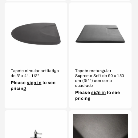
Tapete circular antifatiga
Tapete rectangular
de 3' x 4' - 1/2"
Supreme Soft de 90 x 150
cm (3/4") con corte
Please
sign in
to see
cuadrado
pricing
Please
sign in
to see
pricing