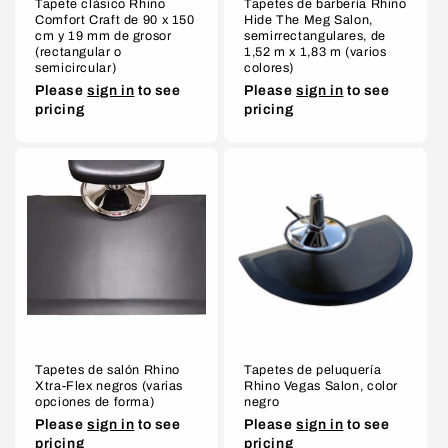
Tapete clásico Rhino
Tapetes de barbería Rhino
Comfort Craft de 90 x 150
Hide The Meg Salon,
cm y 19 mm de grosor
semirrectangulares, de
(rectangular o
1,52 m x 1,83 m (varios
semicircular)
colores)
Please
sign in
to see
Please
sign in
to see
pricing
pricing
Tapetes de salón Rhino
Tapetes de peluquería
Xtra-Flex negros (varias
Rhino Vegas Salon, color
opciones de forma)
negro
Please
sign in
to see
Please
sign in
to see
pricing
pricing