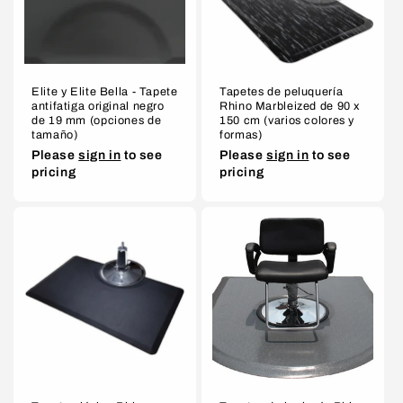
ó
n
:
Elite y Elite Bella - Tapete
Tapetes de peluquería
antifatiga original negro
Rhino Marbleized de 90 x
de 19 mm (opciones de
150 cm (varios colores y
tamaño)
formas)
Please
sign in
to see
Please
sign in
to see
pricing
pricing