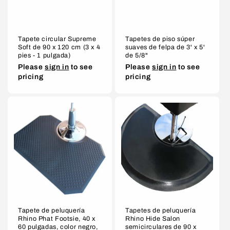
Tapete circular Supreme
Tapetes de piso súper
Soft de 90 x 120 cm (3 x 4
suaves de felpa de 3' x 5'
pies - 1 pulgada)
de 5/8"
Please
sign in
to see
Please
sign in
to see
pricing
pricing
Tapete de peluquería
Tapetes de peluquería
Rhino Phat Footsie, 40 x
Rhino Hide Salon
60 pulgadas, color negro,
semicirculares de 90 x