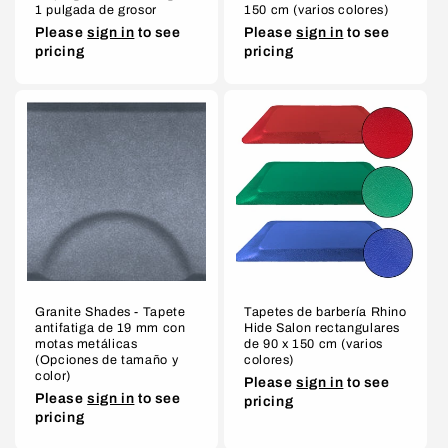
1 pulgada de grosor
150 cm (varios colores)
Please
sign in
to see
Please
sign in
to see
pricing
pricing
Granite Shades - Tapete
Tapetes de barbería Rhino
antifatiga de 19 mm con
Hide Salon rectangulares
motas metálicas
de 90 x 150 cm (varios
(Opciones de tamaño y
colores)
color)
Please
sign in
to see
Please
sign in
to see
pricing
pricing